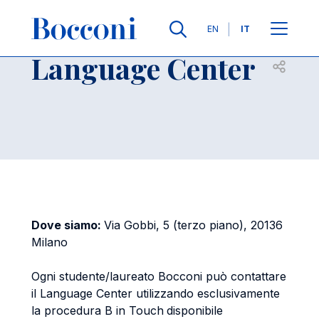
Salta al contenuto principale
Contatti
Briciole di pane
Lingue
EN
IT
Language Center
Apri per
Dove siamo:
Via Gobbi, 5 (terzo piano), 20136
Milano
Ogni studente/laureato Bocconi può contattare
il Language Center utilizzando esclusivamente
la procedura B in Touch
disponibile