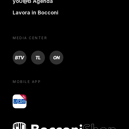
yoU@B Agenda
Lavora in Bocconi
MEDIA CENTER
BTV
TL
ON
MOBILE APP
yoU@B
Bocconi shop