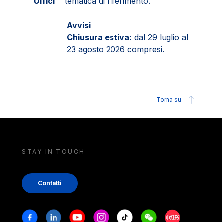
Uffici
tematica di riferimento.
Avvisi
Chiusura estiva:
dal 29 luglio al
23 agosto 2026 compresi.
Torna su
STAY IN TOUCH
Contatti
Stay in touch
Facebook
Linkedin
Youtube
Instagram
Tiktok
Weechat
Xiaohongshu/