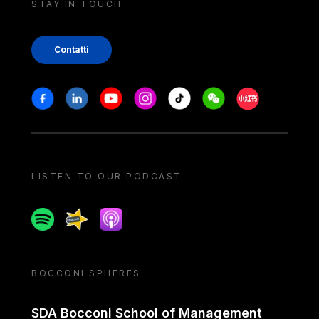
STAY IN TOUCH
Contatti
Stay in touch
Facebook
Linkedin
Youtube
Instagram
Tiktok
Weechat
Xiaohongshu/
LISTEN TO OUR PODCAST
Spotify
Spreaker
Apple podcast
BOCCONI SPHERES
SDA Bocconi School of Management