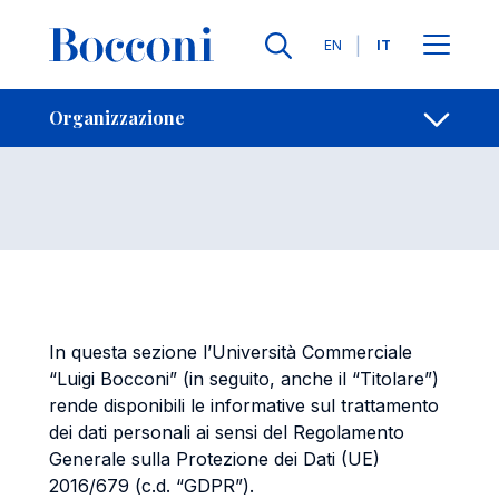
Salta al contenuto principale
Contatti
Briciole di pane
Lingue
EN
IT
Privacy
Apri per
Organizzazione
In questa sezione l’Università Commerciale
“Luigi Bocconi” (in seguito, anche il “Titolare”)
rende disponibili le informative sul trattamento
dei dati personali ai sensi del Regolamento
Generale sulla Protezione dei Dati (UE)
2016/679 (c.d. “GDPR”).