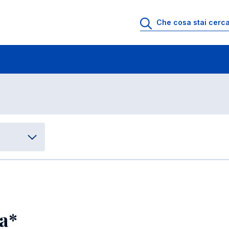
arketing management
Placement e performance del corso
rformance del corso
ea*