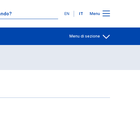
Contatti
Lingue
EN
IT
Menu
Menu di sezione
Apri per condiv