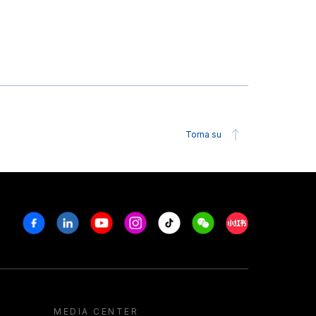
Torna su
Facebook
Linkedin
Youtube
Instagram
Tiktok
Weechat
Xiaohongshu/R
MEDIA CENTER