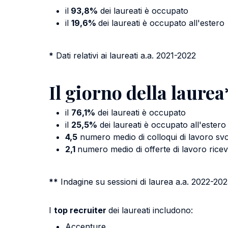
il
93,8%
dei laureati è occupato
il
19,6%
dei laureati è occupato all'estero
*
Dati relativi ai laureati a.a. 2021-2022
Il giorno della laurea
il
76,1%
dei laureati è occupato
il
25,5%
dei laureati è occupato all'estero
4,5
numero medio di colloqui di lavoro svol
2,1
numero medio di offerte di lavoro rice
**
Indagine su sessioni di laurea a.a. 2022-20
I
top recruiter
dei laureati includono:
Accenture