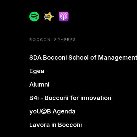
Spotify
Spreaker
Apple podcast
BOCCONI SPHERES
SDA Bocconi School of Managemen
Egea
Alumni
B4i - Bocconi for innovation
yoU@B Agenda
Lavora in Bocconi