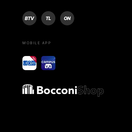
BTV
TL
ON
MOBILE APP
yoU@B
Campus VR
Bocconi shop