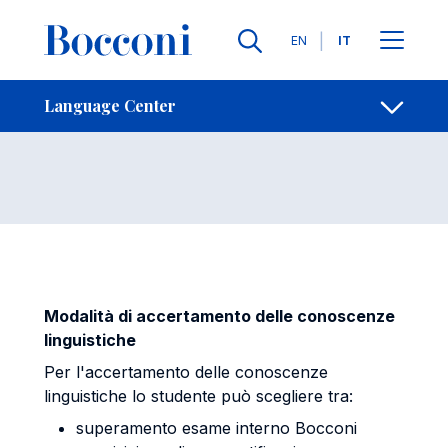
Salta al contenuto principale
Contatti
Briciole di pane
Lingue
EN
IT
Certificazioni
Apri per
Language Center
Modalità di accertamento delle conoscenze
linguistiche
Per l'accertamento delle conoscenze
linguistiche lo studente può scegliere tra:
superamento esame interno Bocconi