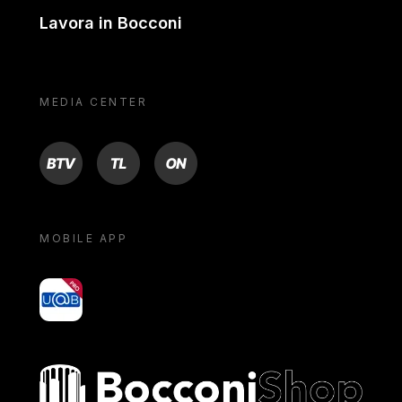
Lavora in Bocconi
MEDIA CENTER
BTV
TL
ON
MOBILE APP
yoU@B
Bocconi shop