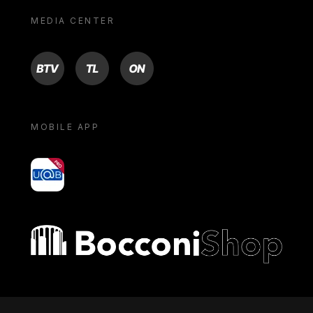
MEDIA CENTER
BTV
TL
ON
MOBILE APP
yoU@B
Bocconi shop