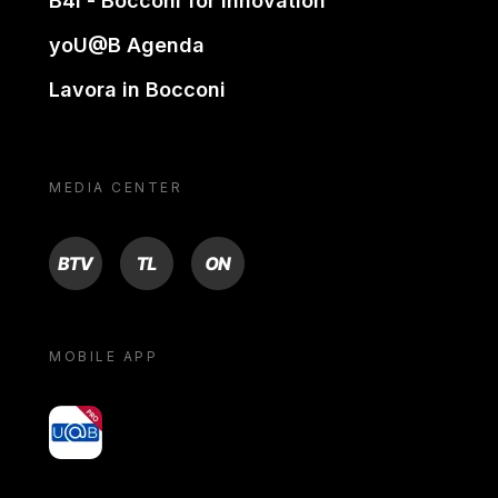
B4i - Bocconi for innovation
yoU@B Agenda
Lavora in Bocconi
MEDIA CENTER
BTV
TL
ON
MOBILE APP
yoU@B