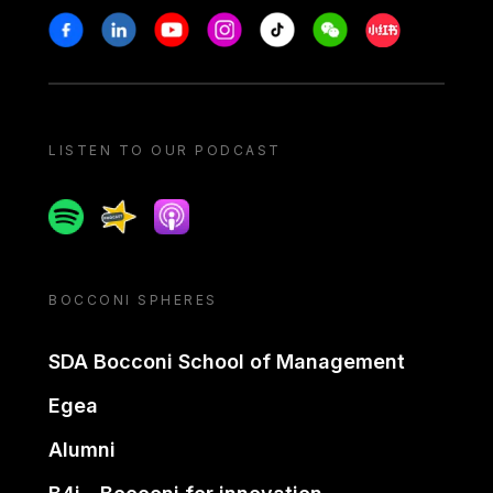
Stay in touch
Facebook
Linkedin
Youtube
Instagram
Tiktok
Weechat
Xiaohongshu/
LISTEN TO OUR PODCAST
Spotify
Spreaker
Apple podcast
BOCCONI SPHERES
SDA Bocconi School of Management
Egea
Alumni