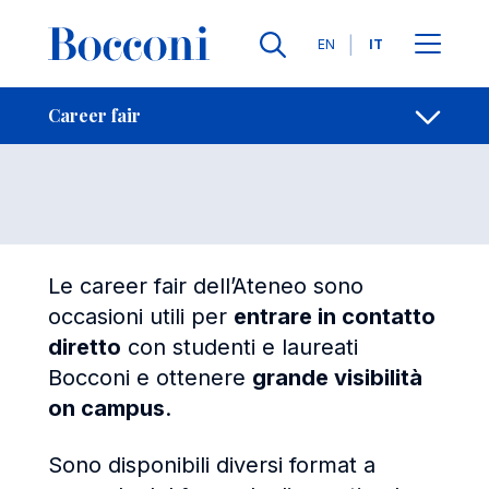
Salta al contenuto principale
Contatti
Briciole di pane
Lingue
EN
IT
Career fair
Apri per
Career fair
Le career fair dell’Ateneo sono
occasioni utili per
entrare in contatto
diretto
con studenti e laureati
Bocconi e ottenere
grande visibilità
on campus
.
Sono disponibili diversi format a