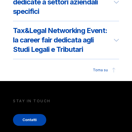
dedicate a settori aziendali
specifici
Tax&Legal Networking Event:
la career fair dedicata agli
Studi Legali e Tributari
Torna su
STAY IN TOUCH
Contatti