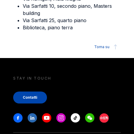
Via Sarfatti 10, secondo piano, Masters
building
Via Sarfatti 25, quarto piano
Biblioteca, piano terra
Torna su
STAY IN TOUCH
Contatti
Stay in touch
Facebook
Linkedin
Youtube
Instagram
Tiktok
Weechat
Xiaohongshu/