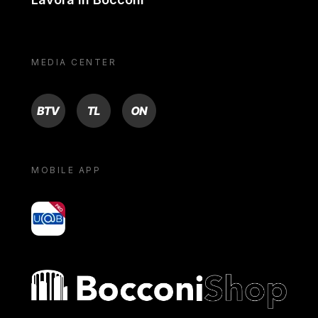
MEDIA CENTER
BTV
TL
ON
MOBILE APP
yoU@B
Bocconi shop