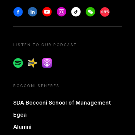
Stay in touch
Facebook
Linkedin
Youtube
Instagram
Tiktok
Weechat
Xiaohongshu/
LISTEN TO OUR PODCAST
Spotify
Spreaker
Apple podcast
BOCCONI SPHERES
SDA Bocconi School of Management
Egea
Alumni