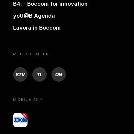
B4i - Bocconi for innovation
yoU@B Agenda
Lavora in Bocconi
MEDIA CENTER
BTV
TL
ON
MOBILE APP
yoU@B