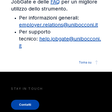
JobGate e delle
FAQ
per un migliore
utilizzo dello strumento.
Per informazioni generali:
employer.relations@unibocconi.it
Per supporto
tecnico:
help.jobgate@unibocconi.
it
Torna su
STAY IN TOUCH
Contatti