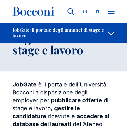
Salta al contenuto principale
Contatti
Briciole di pane
Lingue
EN
IT
JobGate: il portale
JobGate: il portale degli annunci di stage e
degli annunci di
lavoro
Apri per
stage e lavoro
JobGate
è il portale dell’Università
Bocconi a disposizione degli
employer per
pubblicare offerte
di
stage e lavoro,
gestire le
candidature
ricevute e
accedere al
database dei laureati
dell’Ateneo