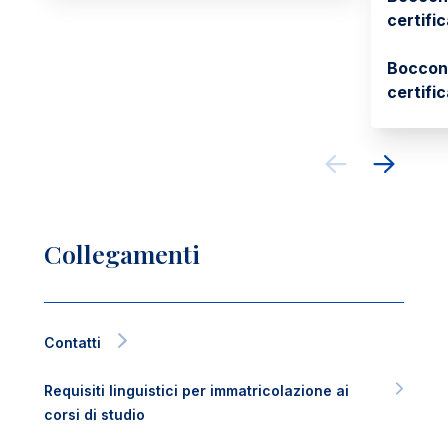
certific
Boccon
certifi
Collegamenti
Contatti
Requisiti linguistici per immatricolazione ai
corsi di studio