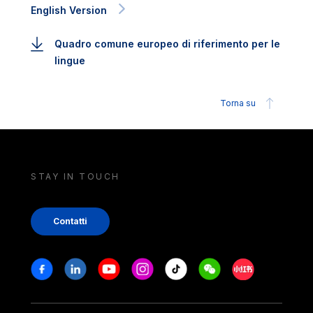
English Version
Quadro comune europeo di riferimento per le
lingue
Torna su
STAY IN TOUCH
Contatti
Stay in touch
Facebook
Linkedin
Youtube
Instagram
Tiktok
Weechat
Xiaohongshu/