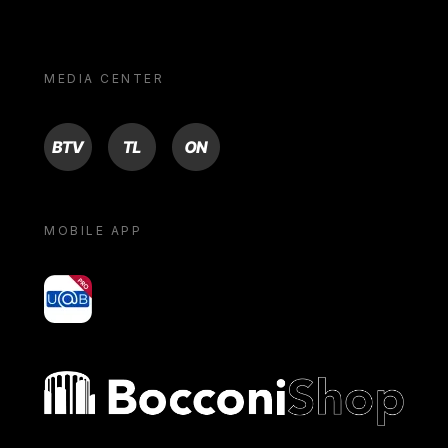
MEDIA CENTER
BTV
TL
ON
MOBILE APP
yoU@B
Bocconi shop