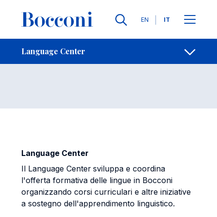
Salta al contenuto principale
Contatti
Briciole di pane
Lingue
EN
IT
Language Center
Apri per
Language Center
Language Center
Il Language Center
sviluppa e coordina
l'offerta formativa delle lingue in Bocconi
organizzando corsi curriculari e altre iniziative
a sostegno dell'apprendimento linguistico.