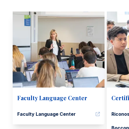
Faculty Language Center
Certif
Faculty Language Center
Riconos
Bocconi