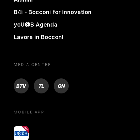
B4i - Bocconi for innovation
yoU@B Agenda
Lavora in Bocconi
MEDIA CENTER
BTV
TL
ON
MOBILE APP
yoU@B