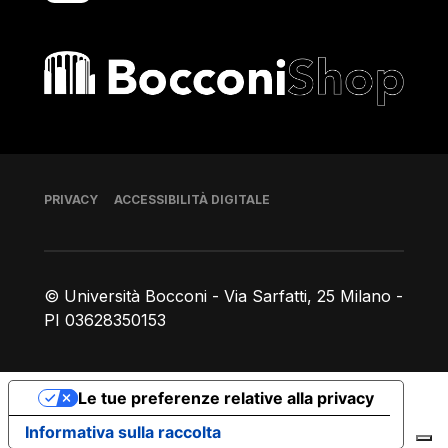
Bocconi shop
Piè di pagina
PRIVACY
ACCESSIBILITÀ DIGITALE
© Università Bocconi - Via Sarfatti, 25 Milano -
PI 03628350153
Le tue preferenze relative alla privacy
Informativa sulla raccolta