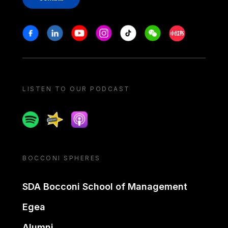
Stay in touch
Facebook
Linkedin
Youtube
Instagram
Tiktok
Weechat
Xiaohongshu/
LISTEN TO OUR PODCAST
Spotify
Spreaker
Apple podcast
BOCCONI SPHERES
SDA Bocconi School of Management
Egea
Alumni