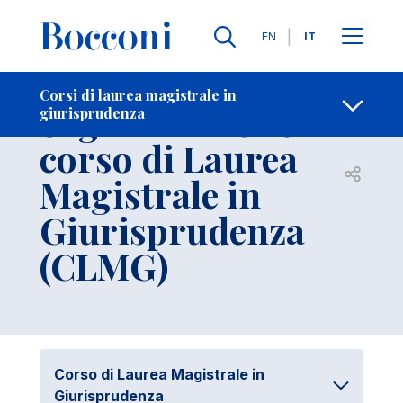
Salta al contenuto principale
Contatti
Briciole di pane
Lingue
EN
IT
Struttura e
Corsi di laurea magistrale in
organizzazione
giurisprudenza
corso di Laurea
Apri per
Magistrale in
Giurisprudenza
(CLMG)
Corso di Laurea Magistrale in
Giurisprudenza