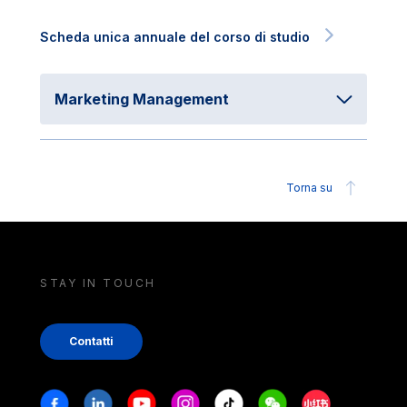
Scheda unica annuale del corso di studio
Marketing Management
Torna su
STAY IN TOUCH
Contatti
Stay in touch
Facebook
Linkedin
Youtube
Instagram
Tiktok
Weechat
Xiaohongshu/