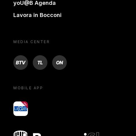
yoU@B Agenda
Lavora in Bocconi
MEDIA CENTER
BTV
TL
ON
MOBILE APP
yoU@B
Bocconi shop