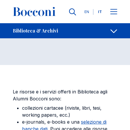
Salta al contenuto principale
Contatti
Briciole di pane
Lingue
EN
IT
Bocconi Alumni
Apri per
Biblioteca & Archivi
Le risorse e i servizi offerti in Biblioteca agli
Alumni Bocconi sono:
collezioni cartacee (riviste, libri, tesi,
working papers, ecc.)
e-journals, e-books e una
selezione di
banche dati
. Puoi accedere alle risorse