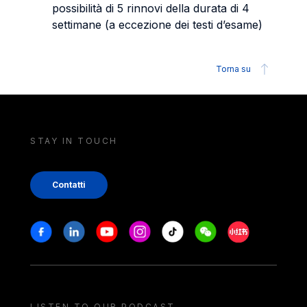
possibilità di 5 rinnovi della durata di 4
settimane (a eccezione dei testi d’esame)
Torna su
STAY IN TOUCH
Contatti
Stay in touch
Facebook
Linkedin
Youtube
Instagram
Tiktok
Weechat
Xiaohongshu/
LISTEN TO OUR PODCAST