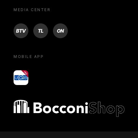
MEDIA CENTER
BTV
TL
ON
MOBILE APP
yoU@B
Bocconi shop