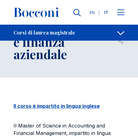
Salta al contenuto principale
Contatti
Briciole di pane
Lingue
EN
IT
Amministrazione
Corsi di laurea magistrale
e finanza
Apri per
aziendale
Il corso è impartito in lingua inglese
II Master of Science in Accounting and
Financial Management, impartito in lingua