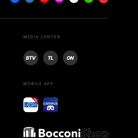
MEDIA CENTER
BTV
TL
ON
MOBILE APP
yoU@B
Campus VR
Bocconi shop