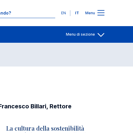
Contatti
Lingue
EN
IT
Menu
Menu di sezione
Apri per condiv
Francesco Billari, Rettore
La cultura della sostenibilità