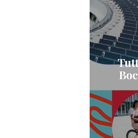
Tutt
Boc