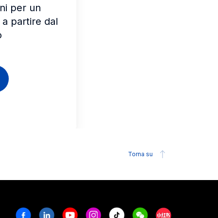
ani per un
a partire dal
o
Torna su
Facebook
Linkedin
Youtube
Instagram
Tiktok
Weechat
Xiaohongshu/R