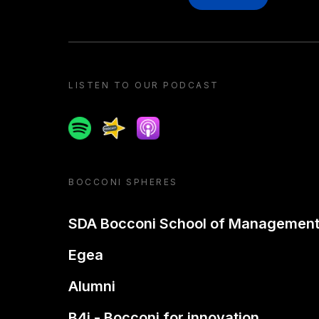
LISTEN TO OUR PODCAST
Spotify
Spreaker
Apple podcast
BOCCONI SPHERES
SDA Bocconi School of Managemen
Egea
Alumni
B4i - Bocconi for innovation