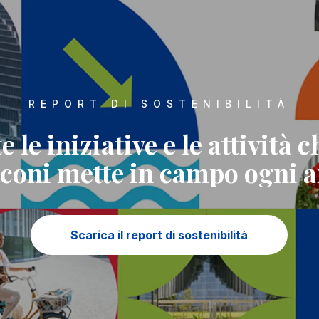
REPORT DI SOSTENIBILITÀ
e le iniziative e le attività c
coni mette in campo ogni 
Scarica il report di sostenibilità