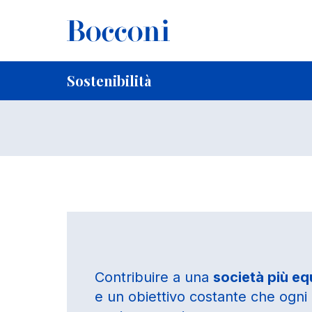
Salta al contenuto principale
Briciole di pane
Home
Chi siamo
Sostenibilità
Sostenibilità
Sostenibilità
Contribuire a una
società più equ
e un obiettivo costante che ogni 