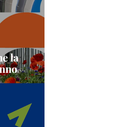
he la
anno