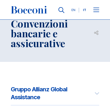
Salta al contenuto principale
Contatti
Briciole di pane
Lingue
EN
IT
Convenzioni
bancarie e
Apri per
assicurative
Gruppo Allianz Global
Assistance