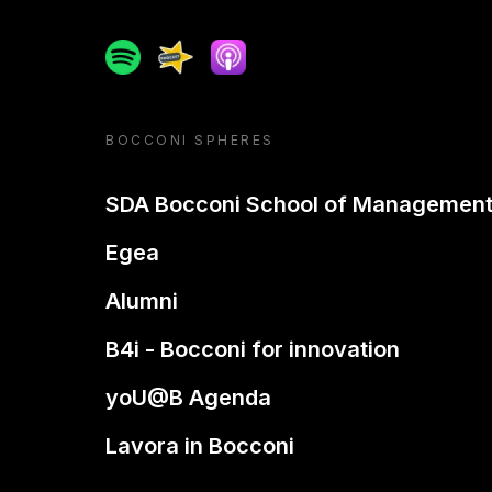
Spotify
Spreaker
Apple podcast
BOCCONI SPHERES
SDA Bocconi School of Managemen
Egea
Alumni
B4i - Bocconi for innovation
yoU@B Agenda
Lavora in Bocconi