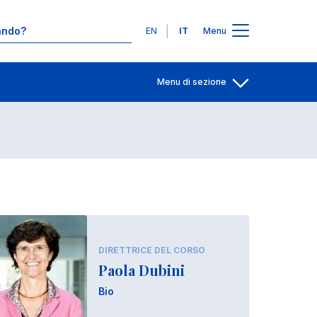
Contatti
Lingue
EN
IT
Menu
Menu di sezione
Apri per condiv
DIRETTRICE DEL CORSO
Paola Dubini
Bio