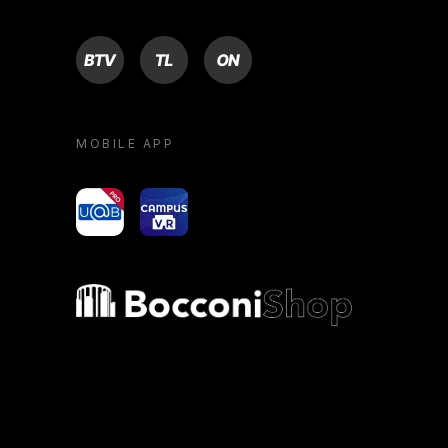
BTV
TL
ON
MOBILE APP
yoU@B
Campus VR
Bocconi shop