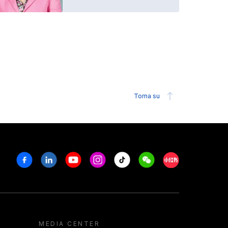
Torna su
Facebook
Linkedin
Youtube
Instagram
Tiktok
Weechat
Xiaohongshu/R
MEDIA CENTER