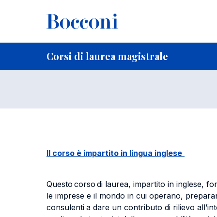
Salta al contenuto principale
Briciole di pane
Home
per studenti iscritti
Corsi di laurea magistrale
I
International
Corsi di laurea magistrale
Il corso è impartito in lingua inglese
Questo corso di laurea, impartito in inglese, 
le imprese e il mondo in cui operano, prepara
consulenti
a dare un contributo di rilievo all’i