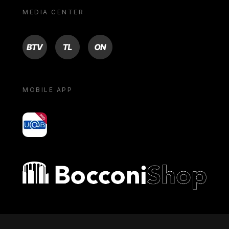
MEDIA CENTER
BTV
TL
ON
MOBILE APP
yoU@B
Bocconi shop