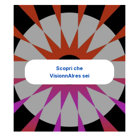
Scopri che
VisionnAIres sei