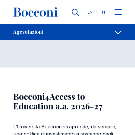
Salta al contenuto principale
Contatti
Briciole di pane
Lingue
EN
IT
Agevolazioni
Apri per
Agevolazioni
Bocconi4Access to
Education a.a. 2026-27
L’Università Bocconi intraprende, da sempre,
una politica di investimento a sostegno degli