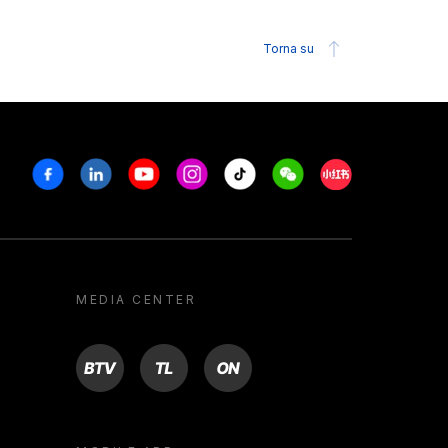
Torna su
Facebook
Linkedin
Youtube
Instagram
Tiktok
Weechat
Xiaohongshu/R
MEDIA CENTER
BTV
TL
ON