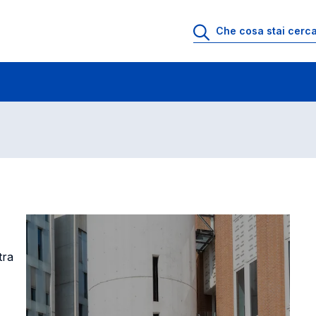
sità
tra