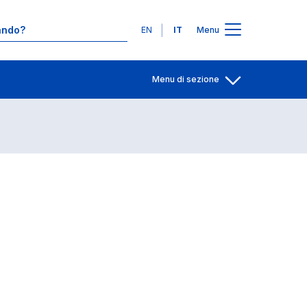
Contatti
Lingue
EN
IT
Menu
Menu di sezione
Apri per condiv