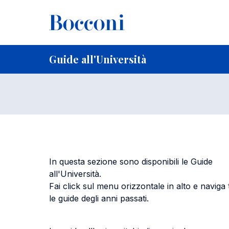
Salta al contenuto principale
Briciole di pane
Home
per studenti iscritti
Guide all'Università
Guide all'Univer
Guide all'Università
In questa sezione sono disponibili le Guide
all'Università.
Fai click sul menu orizzontale in alto e naviga 
le guide degli anni passati.