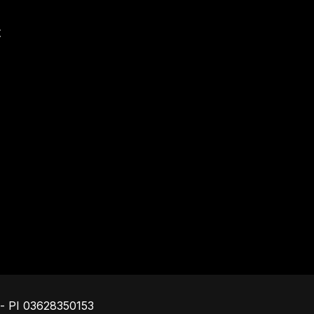
t
Piè di pagina
o - PI 03628350153