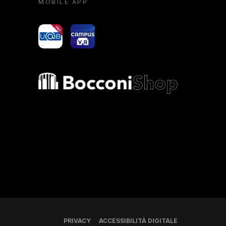
MOBILE APP
yoU@B
Campus VR
Bocconi shop
PRIVACY
ACCESSIBILITÀ DIGITALE