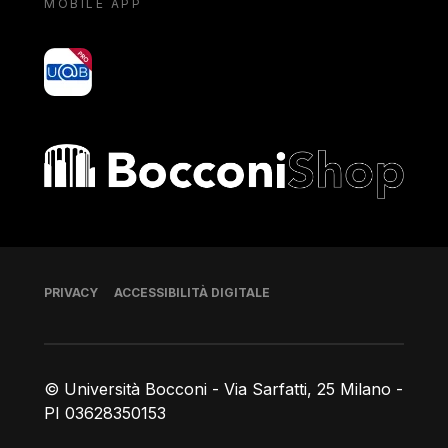
MOBILE APP
yoU@B
Bocconi shop
Piè di pagina
PRIVACY
ACCESSIBILITÀ DIGITALE
© Università Bocconi - Via Sarfatti, 25 Milano -
PI 03628350153