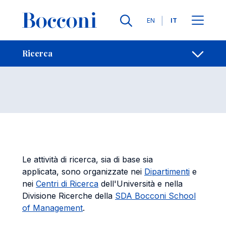
Salta al contenuto principale
Contatti
Briciole di pane
Lingue
EN
IT
Ricerca
Apri per
Ricerca
Le attività di ricerca, sia di base sia
applicata, sono organizzate nei
Dipartimenti
e
nei
Centri di Ricerca
dell'Università e nella
Divisione Ricerche della
SDA Bocconi School
of Management
.