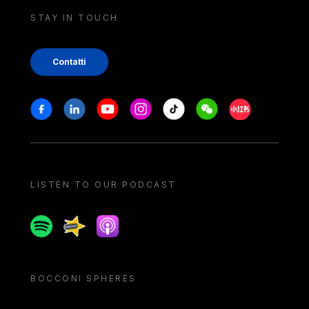
STAY IN TOUCH
Contatti
Stay in touch
Facebook
Linkedin
Youtube
Instagram
Tiktok
Weechat
Xiaohongshu/
LISTEN TO OUR PODCAST
Spotify
Spreaker
Apple podcast
BOCCONI SPHERES