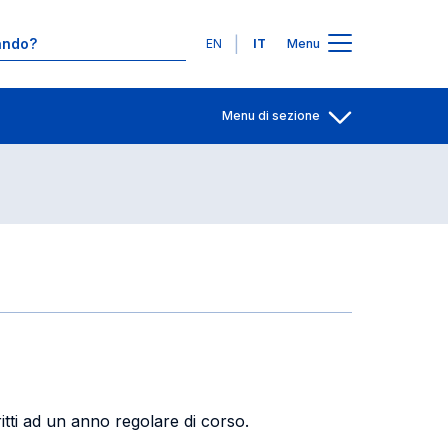
Contatti
Lingue
EN
IT
Menu
Menu di sezione
Apri per condiv
ritti ad un anno regolare di corso.