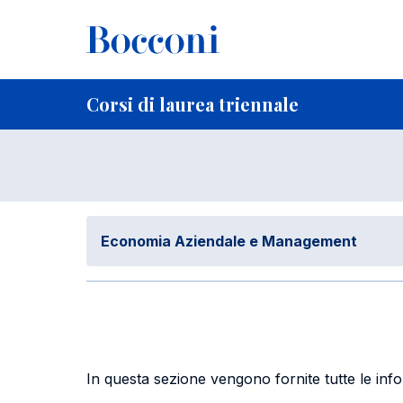
Salta al contenuto principale
Briciole di pane
Home
per studenti iscritti
Corsi di laurea triennale
Eco
Piano Studi
Corsi di laurea triennale
Economia Aziendale e Management
In questa sezione vengono fornite tutte le infor