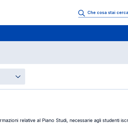
nomia aziendale e management
Piano Studi
mazioni relative al Piano Studi, necessarie agli studenti isc