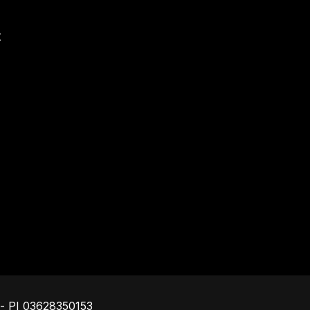
t
Piè di pagina
o - PI 03628350153