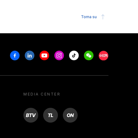
Torna su
Facebook
Linkedin
Youtube
Instagram
Tiktok
Weechat
Xiaohongshu/R
MEDIA CENTER
BTV
TL
ON