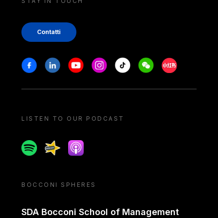
STAY IN TOUCH
Contatti
Stay in touch
Facebook
Linkedin
Youtube
Instagram
Tiktok
Weechat
Xiaohongshu/
LISTEN TO OUR PODCAST
Spotify
Spreaker
Apple podcast
BOCCONI SPHERES
SDA Bocconi School of Management