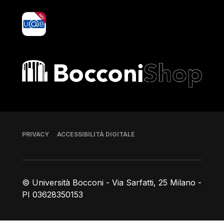
yoU@B
Bocconi shop
Piè di pagina
PRIVACY
ACCESSIBILITÀ DIGITALE
© Università Bocconi - Via Sarfatti, 25 Milano -
PI 03628350153