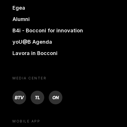
Egea
Alumni
B4i - Bocconi for innovation
yoU@B Agenda
Lavora in Bocconi
MEDIA CENTER
BTV
TL
ON
MOBILE APP