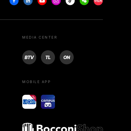
MEDIA CENTER
BTV
TL
ON
MOBILE APP
yoU@B
Campus VR
Bocconi shop