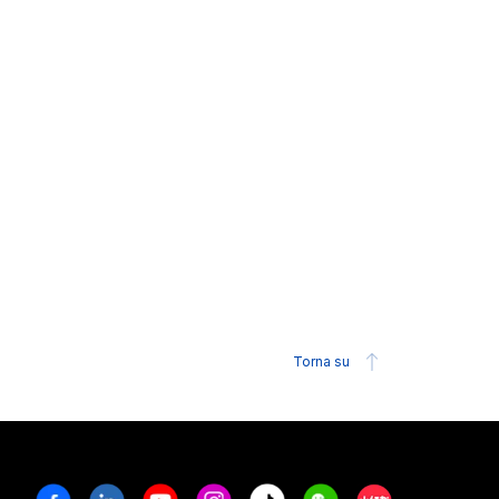
Torna su
Facebook
Linkedin
Youtube
Instagram
Tiktok
Weechat
Xiaohongshu/R