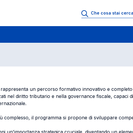
bal Tax Law and Governance
Tax Law and Govern
rappresenta un percorso formativo innovativo e completo 
i nel diritto tributario e nella governance fiscale, capaci di
ternazionale.
ù complesso, il programma si propone di sviluppare compet
decenni un'importanza strategica cruciale, diventando un ele