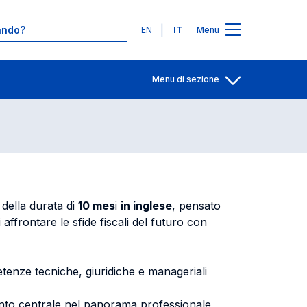
Contatti
Lingue
EN
IT
Menu
ance
Menu di sezione
Apri per condiv
della durata di
10 mes
i
in inglese
, pensato
 affrontare le sfide fiscali del futuro con
enze tecniche, giuridiche e manageriali
mento centrale nel panorama professionale