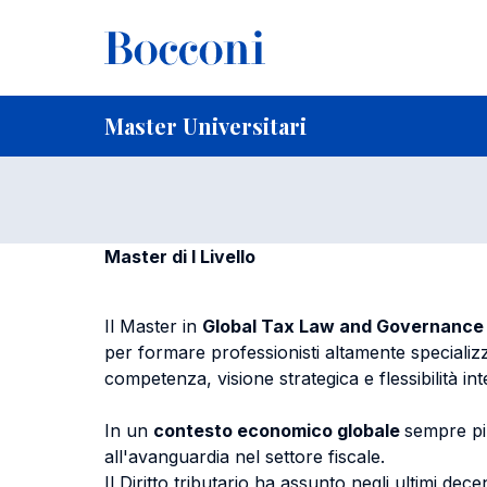
Salta al contenuto principale
Briciole di pane
Home
Corsi di studio
Master Universitari
LLM in Glo
LLM in Global 
Master Universitari
Master di I Livello
Il Master in
Global Tax Law and Governance
per formare professionisti altamente specializzat
competenza, visione strategica e flessibilità in
In un
contesto economico globale
sempre pi
all'avanguardia nel settore fiscale.
Il Diritto tributario ha assunto negli ultimi 