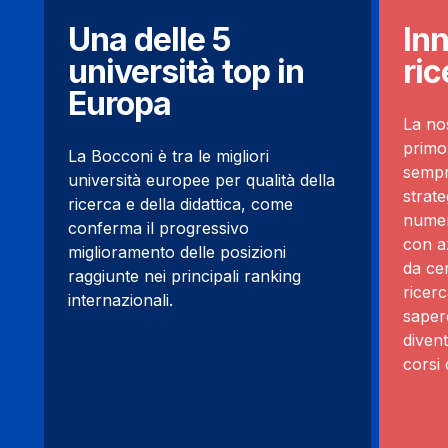
Una delle 5
In
università top in
ric
Europa
La nos
primo
La Bocconi è tra le migliori
sempre
università europee per qualità della
strate
ricerca e della didattica, come
numer
conferma il progressivo
con az
miglioramento delle posizioni
da cen
raggiunte nei principali ranking
ricer
internazionali.
saper
divent
corsi 