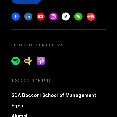
Stay in touch
Facebook
Linkedin
Youtube
Instagram
Tiktok
Weechat
Xiaohongshu/
LISTEN TO OUR PODCAST
Spotify
Spreaker
Apple podcast
BOCCONI SPHERES
SDA Bocconi School of Management
Egea
Alumni