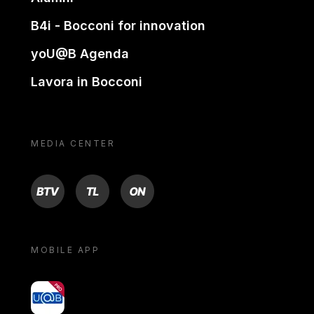
B4i - Bocconi for innovation
yoU@B Agenda
Lavora in Bocconi
MEDIA CENTER
BTV
TL
ON
MOBILE APP
yoU@B