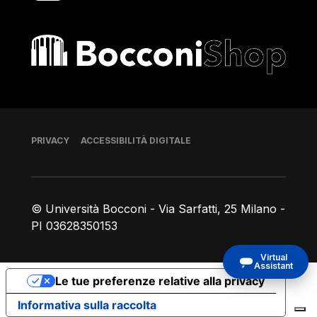
Bocconi shop
Piè di pagina
PRIVACY
ACCESSIBILITÀ DIGITALE
© Università Bocconi - Via Sarfatti, 25 Milano -
PI 03628350153
Virtual
Assistant
Le tue preferenze relative alla privacy
Informativa sulla raccolta