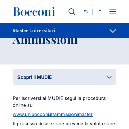
Salta al contenuto principale
Contatti
Briciole di pane
Lingue
EN
IT
Selezione e
Master Universitari
Apri per
Ammissioni
Scopri il MUDIE
Per iscriversi al MUDIE segui la procedura
online su
www.unibocconi.it/ammissionimaster
Il processo di selezione prevede la valutazione