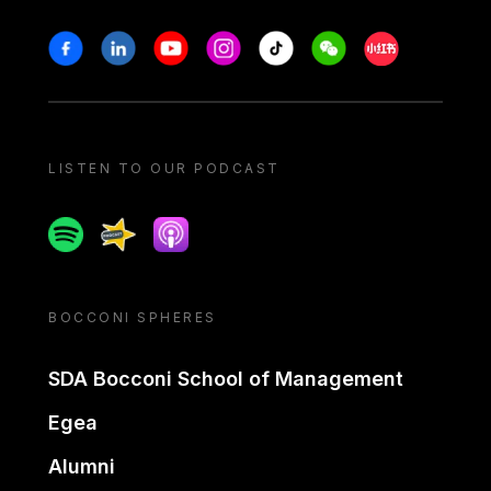
Stay in touch
Facebook
Linkedin
Youtube
Instagram
Tiktok
Weechat
Xiaohongshu/
LISTEN TO OUR PODCAST
Spotify
Spreaker
Apple podcast
BOCCONI SPHERES
SDA Bocconi School of Management
Egea
Alumni