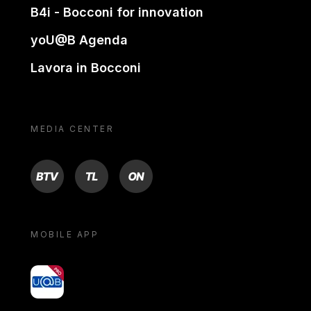
B4i - Bocconi for innovation
yoU@B Agenda
Lavora in Bocconi
MEDIA CENTER
BTV
TL
ON
MOBILE APP
yoU@B