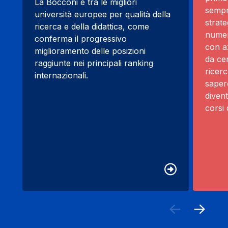
La Bocconi è tra le migliori
sempre
università europee per qualità della
strate
ricerca e della didattica, come
numer
conferma il progressivo
con az
miglioramento delle posizioni
da cen
raggiunte nei principali ranking
ricer
internazionali.
saper
divent
corsi 