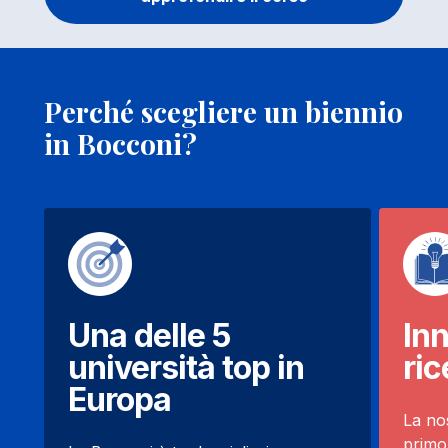
Perché scegliere un biennio
in Bocconi?
Una delle 5
In
università top in
ric
Europa
La nos
primo