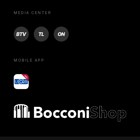
MEDIA CENTER
BTV
TL
ON
MOBILE APP
yoU@B
Bocconi shop