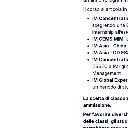
un anno (programmi 
Il corso si articola i
IM Concentrati
scegliendo una 
internship all’es
IM CEMS MIM
, 
IM Asia - China
IM Asia - DD E
IM Concentrat
ESSEC a Parigi c
Management
IM Global Expe
un periodo di stu
La scelta di ciascu
ammissione.
Per favorire divers
delle classi, gli s