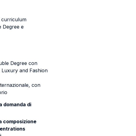
io curriculum
e Degree e
M
uble Degree con
re Luxury and Fashion
nternazionale, con
orio
la domanda di
lla composizione
centrations