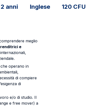
2 anni
Inglese
120 CFU
er comprendere meglio
enditrici e
internazionali,
ziendale.
che operano in
ambientali,
necessità di compiere
l’esigenza di
oro e/o di studio. Il
ange e free mover) a