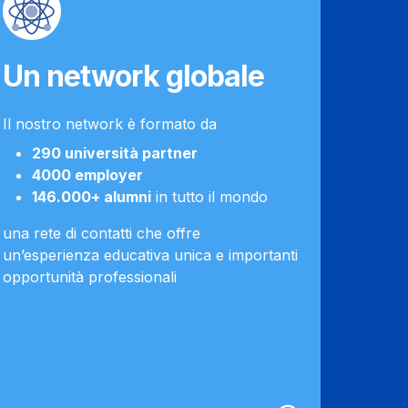
Un network globale
Ent
lav
Il nostro network è formato da
290 università partner
Durante
4000 employer
per ent
146.000+ alumni
in tutto il mondo
tutto i
stage, i
una rete di contatti che offre
tutti i 
un’esperienza educativa unica e importanti
attrave
opportunità professionali
su un 
corso di
strumen
nel mer
Bocconi