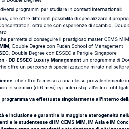
di Double Degree).
n diversi programmi per studiare in contesti internazionali:
ons
, che offre differenti possibilità di specializzare il propr
Concentration, oltre che con esperienze di scambio, Doubl
tero
che permette di conseguire il prestigioso master CEMS MI
 MIM
, Double Degree con Fudan School of Management
SSEC
, Double Degree con ESSEC a Parigi e Singapore
ion - DD ESSEC Luxury Management
un programma di Do
he offre un percorso di specializzazione mirato nel setto
rience
, che offre l’accesso a una classe prevalentemente i
dio in scambio (di 6 mesi) e/o internship all’estero obbligat
n programma va effettuata singolarmente all’interno del
ità e inclusione e garantire la maggiore eterogeneità ne
tudenti e le studentesse di IM CEMS MIM, IM Asia e IM Con