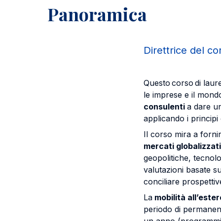
Panoramica
Direttrice del c
Questo corso di laur
le imprese e il mon
consulenti
a dare un
applicando i principi 
Il corso mira a forn
mercati globalizzati
geopolitiche, tecnolo
valutazioni basate su 
conciliare prospettiv
La
mobilità all’ester
periodo di permanen