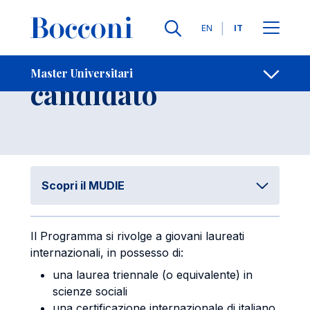
Salta al contenuto principale
Contatti
Briciole di pane
Lingue
EN
IT
Profilo del
Master Universitari
Apri per
candidato
Scopri il MUDIE
Il Programma si rivolge a giovani laureati
internazionali, in possesso di:
una laurea triennale (o equivalente) in
scienze sociali
una certificazione internazionale di italiano,