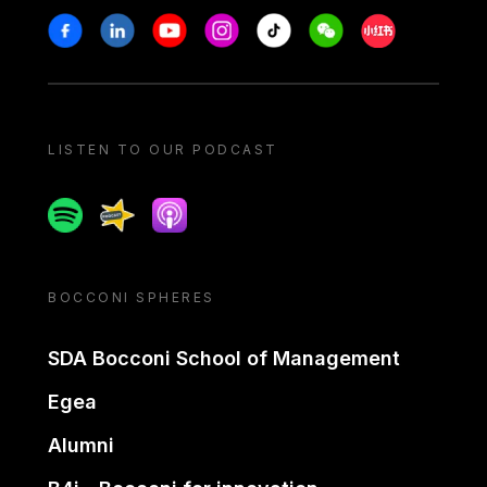
Stay in touch
Facebook
Linkedin
Youtube
Instagram
Tiktok
Weechat
Xiaohongshu/
LISTEN TO OUR PODCAST
Spotify
Spreaker
Apple podcast
BOCCONI SPHERES
SDA Bocconi School of Management
Egea
Alumni