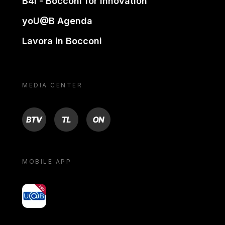
B4i - Bocconi for innovation
yoU@B Agenda
Lavora in Bocconi
MEDIA CENTER
BTV
TL
ON
MOBILE APP
yoU@B