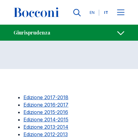
Salta al contenuto principale
Contatti
Briciole di pane
Lingue
EN
IT
Archivio
Apri per
Giurisprudenza
Edizione 2017-2018
Edizione 2016-2017
Edizione 2015-2016
Edizione 2014-2015
Edizione 2013-2014
Edizione 2012-2013