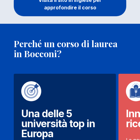
Visita il sito in inglese per
approfondire il corso
Perché un corso di laurea
in Bocconi?
Una delle 5
In
università top in
ric
Europa