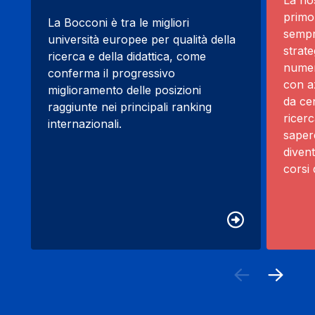
La nos
primo
La Bocconi è tra le migliori
sempre
università europee per qualità della
strate
ricerca e della didattica, come
numer
conferma il progressivo
con az
miglioramento delle posizioni
da cen
raggiunte nei principali ranking
ricer
internazionali.
saper
divent
corsi 