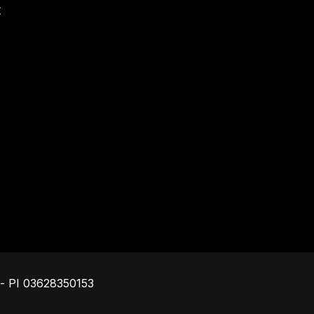
t
Piè di pagina
o - PI 03628350153