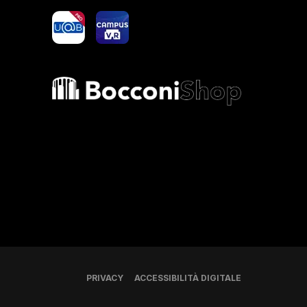
yoU@B
Campus VR
Bocconi shop
PRIVACY
ACCESSIBILITÀ DIGITALE