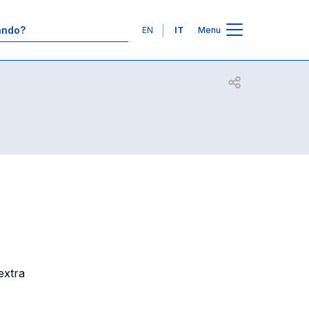
Contatti
Lingue
EN
IT
Menu
Apri per condiv
 extra