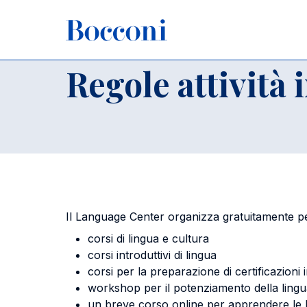
Salta al contenuto principale
Briciole di pane
Home
Per studenti iscritti
Language Center
Attività i
Regole attività 
Il Language Center organizza gratuitamente per
corsi di lingua e cultura
corsi introduttivi di lingua
corsi per la preparazione di certificazioni 
workshop per il potenziamento della lingu
un breve corso online per apprendere le bas