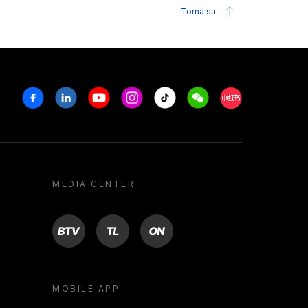
Torna su
Facebook
Linkedin
Youtube
Instagram
Tiktok
Weechat
Xiaohongshu/R
MEDIA CENTER
BTV
TL
ON
MOBILE APP