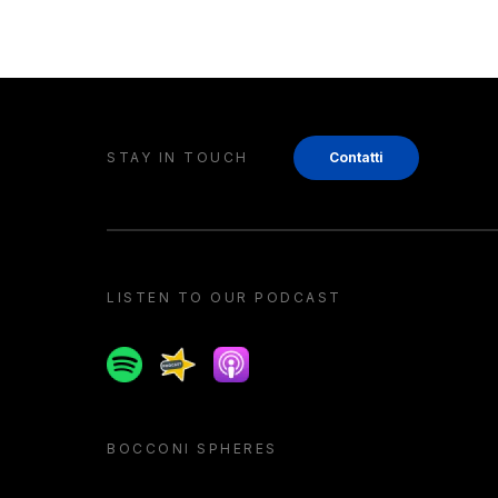
STAY IN TOUCH
Contatti
LISTEN TO OUR PODCAST
Spotify
Spreaker
Apple podcast
BOCCONI SPHERES