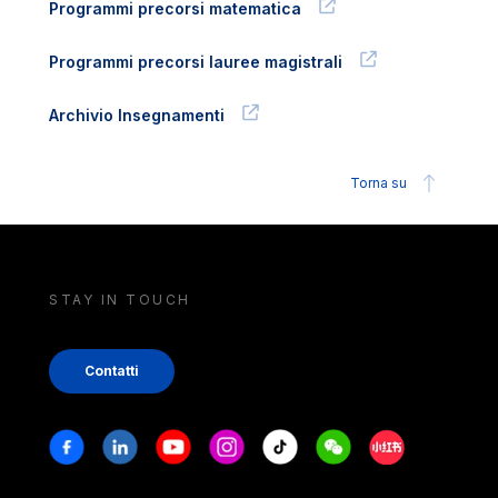
Programmi precorsi matematica
Programmi precorsi lauree magistrali
Archivio Insegnamenti
Torna su
STAY IN TOUCH
Contatti
Stay in touch
Facebook
Linkedin
Youtube
Instagram
Tiktok
Weechat
Xiaohongshu/