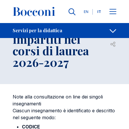
Salta al contenuto principale
Contatti
Briciole di pane
Lingue
EN
IT
Insegnamenti
Servizi per la didattica
impartiti nei
Apri per
corsi di laurea
2026-2027
Note alla consultazione on line dei singoli
insegnamenti
Ciascun insegnamento è identificato e descritto
nel seguente modo:
CODICE