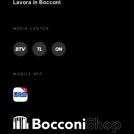
Lavora in Bocconi
MEDIA CENTER
BTV
TL
ON
MOBILE APP
yoU@B
Bocconi shop