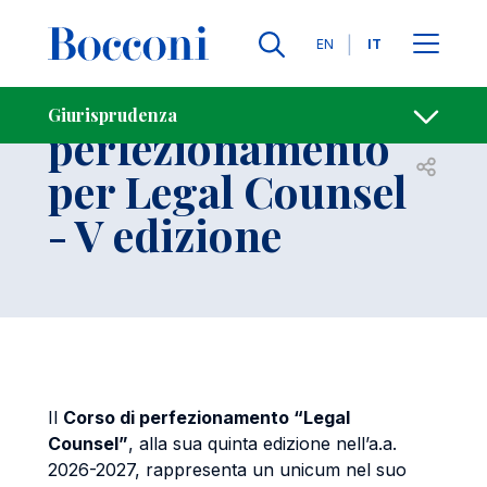
Salta al contenuto principale
Contatti
Briciole di pane
Lingue
EN
IT
Corso di
Giurisprudenza
perfezionamento
Apri per
per Legal Counsel
- V edizione
Il
Corso di perfezionamento “Legal
Counsel”
, alla sua quinta edizione nell’a.a.
2026-2027, rappresenta un unicum nel suo