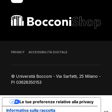
Bocconi shop
Piè di pagina
PRIVACY
ACCESSIBILITÀ DIGITALE
© Università Bocconi - Via Sarfatti, 25 Milano -
PI 03628350153
Le tue preferenze relative alla privacy
Informativa sulla raccolta