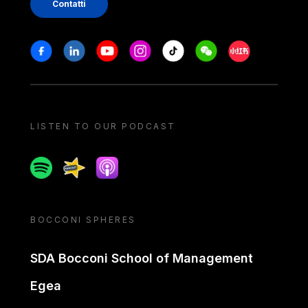
Contatti
Stay in touch
Facebook
Linkedin
Youtube
Instagram
Tiktok
Weechat
Xiaohongshu/
LISTEN TO OUR PODCAST
Spotify
Spreaker
Apple podcast
BOCCONI SPHERES
SDA Bocconi School of Management
Egea