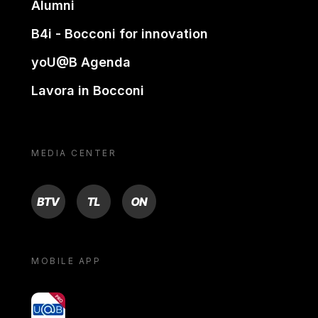
Alumni
B4i - Bocconi for innovation
yoU@B Agenda
Lavora in Bocconi
MEDIA CENTER
BTV
TL
ON
MOBILE APP
yoU@B