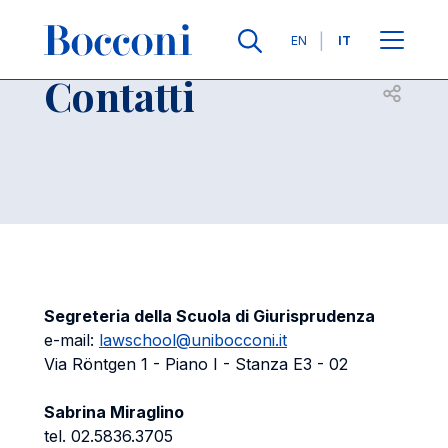
Salta al contenuto principale
Contatti
Briciole di pane
Lingue
EN
IT
Contatti
Apri per
Segreteria della Scuola di Giurisprudenza
e-mail:
lawschool@unibocconi.it
Via Röntgen 1 - Piano I - Stanza E3 - 02
Sabrina Miraglino
tel. 02.5836.3705