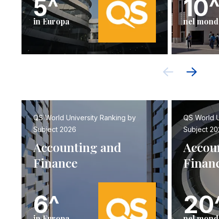
5^
10
in Europa
nel mond
QS World University Ranking by
QS World U
Subject 2026
Subject 20
Accounting and
Accou
Finance
Finan
6^
20
in Europa
nel mond