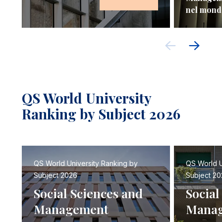
nel mond
QS World University
Ranking by Subject 2026
QS World University Ranking by
QS World U
Subject 2026
Subject 20
Social Sciences and
Social
Management
Mana