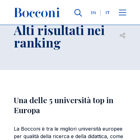
Salta al contenuto principale
Contatti
Briciole di pane
Lingue
EN
IT
Alti risultati nei
Apri per
ranking
Una delle 5 università top in
Europa
La Bocconi è tra le migliori università europee
per qualità della ricerca e della didattica, come