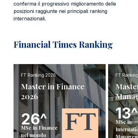
conferma il progressivo miglioramento delle
posizioni raggiunte nei principali ranking
internazionali.
Financial Times Ranking
FT Ranking 2026
FT Rankin
Master in Finance
Master
2026
Manag
13^
26^
MSc in
MSc in Finance
Internati
nel mondo
Managem