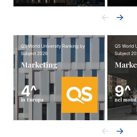
QS World University Ranking by
QS World U
Subject 2026
Subject 20
Marketing
Marke
4^
9^
in Europa
nel mond