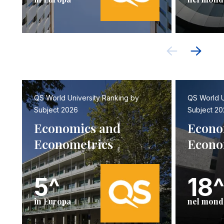
QS World University Ranking by
QS World U
Subject 2026
Subject 20
Economics and
Econo
Econometrics
Econo
5^
18
in Europa
nel mond