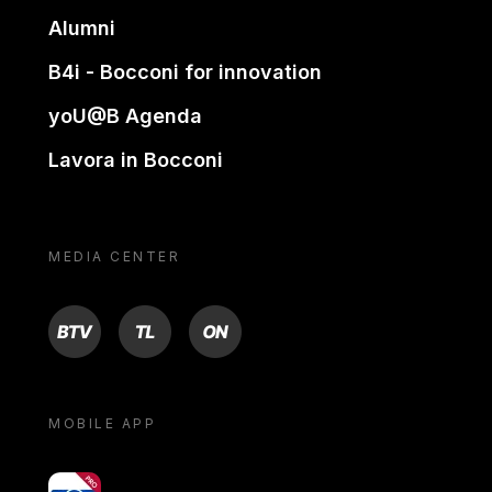
Alumni
B4i - Bocconi for innovation
yoU@B Agenda
Lavora in Bocconi
MEDIA CENTER
BTV
TL
ON
MOBILE APP
yoU@B