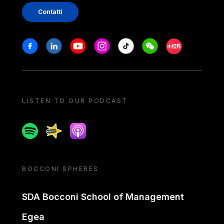
Contatti
Stay in touch
Facebook
Linkedin
Youtube
Instagram
Tiktok
Weechat
Xiaohongshu/
LISTEN TO OUR PODCAST
Spotify
Spreaker
Apple podcast
BOCCONI SPHERES
SDA Bocconi School of Management
Egea