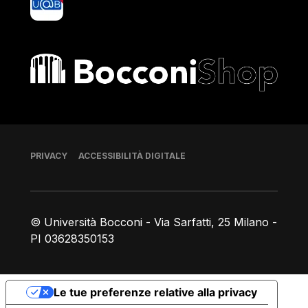
Bocconi shop
Piè di pagina
PRIVACY
ACCESSIBILITÀ DIGITALE
© Università Bocconi - Via Sarfatti, 25 Milano -
PI 03628350153
Le tue preferenze relative alla privacy