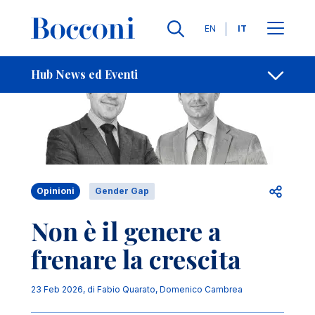
Salta al contenuto principale
Contatti
Briciole di pane
Lingue
EN
IT
Hub News ed Eventi
Apri per
Opinioni
Gender Gap
Non è il genere a
frenare la crescita
23 Feb 2026
, di
Fabio Quarato
,
Domenico Cambrea