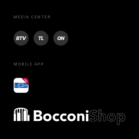
MEDIA CENTER
BTV
TL
ON
MOBILE APP
yoU@B
Bocconi shop