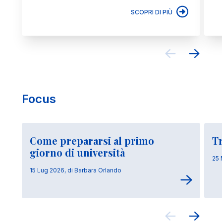
SCOPRI DI PIÙ
Focus
Come prepararsi al primo
Tr
giorno di università
25 
15 Lug 2026, di Barbara Orlando