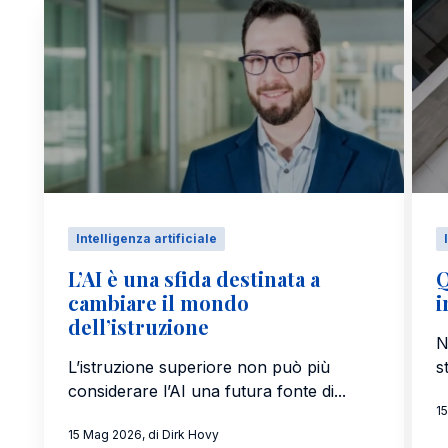
Intelligenza artificiale
L’AI è una sfida destinata a
Q
cambiare il mondo
i
dell’istruzione
N
L’istruzione superiore non può più
s
considerare l’AI una futura fonte di...
1
15 Mag 2026, di Dirk Hovy