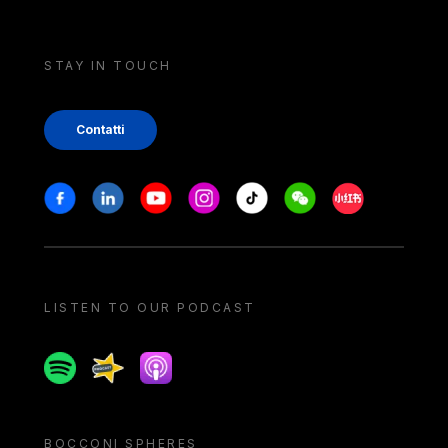
STAY IN TOUCH
Contatti
Stay in touch
Facebook
Linkedin
Youtube
Instagram
Tiktok
Weechat
Xiaohongshu/
LISTEN TO OUR PODCAST
Spotify
Spreaker
Apple podcast
BOCCONI SPHERES