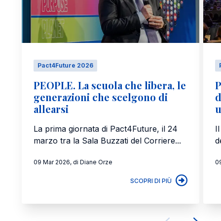
Pact4Future 2026
PEOPLE. La scuola che libera, le
P
generazioni che scelgono di
d
allearsi
u
La prima giornata di Pact4Future, il 24
I
marzo tra la Sala Buzzati del Corriere...
d
09 Mar 2026, di Diane Orze
0
SCOPRI DI PIÙ