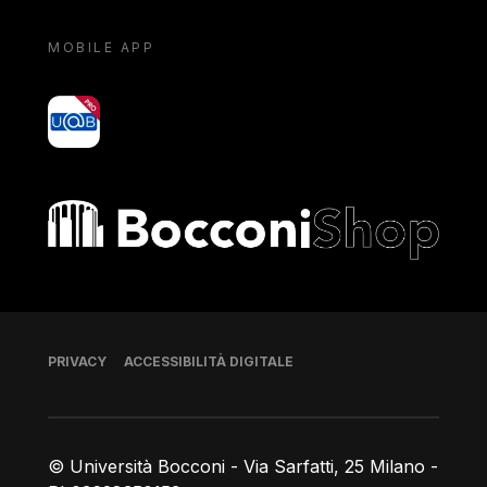
MOBILE APP
yoU@B
Bocconi shop
Piè di pagina
PRIVACY
ACCESSIBILITÀ DIGITALE
© Università Bocconi - Via Sarfatti, 25 Milano -