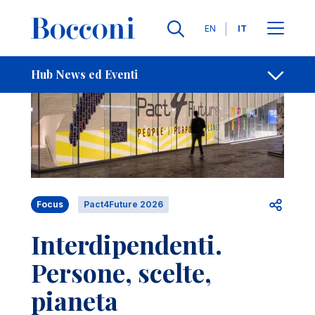
Salta al contenuto principale
Contatti
Briciole di pane
Lingue
EN
IT
Hub News ed Eventi
Apri per
Focus
Pact4Future 2026
Interdipendenti.
Persone, scelte,
pianeta