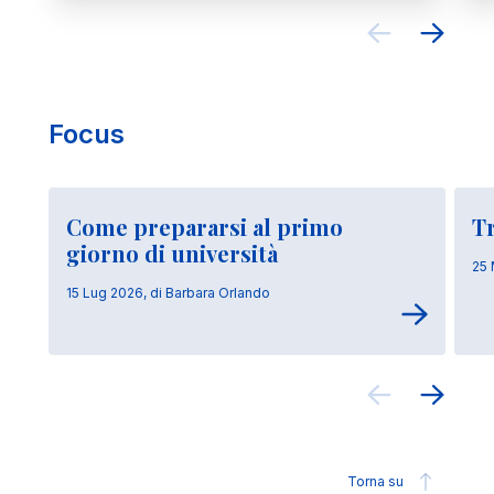
Focus
Come prepararsi al primo
Tr
giorno di università
25 
15 Lug 2026, di Barbara Orlando
Torna su