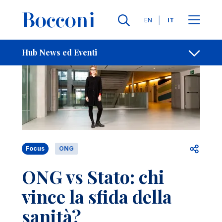
Salta al contenuto principale
Contatti
Briciole di pane
Lingue
EN
IT
Hub News ed Eventi
Apri per
Focus
ONG
ONG vs Stato: chi
vince la sfida della
sanità?