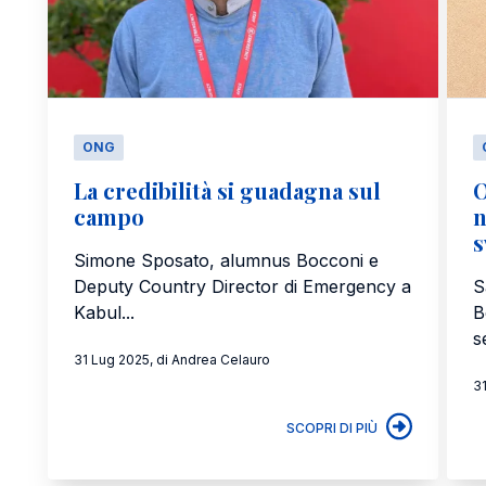
ONG
La credibilità si guadagna sul
O
campo
n
s
Simone Sposato, alumnus Bocconi e
Deputy Country Director di Emergency a
S
Kabul...
B
s
31 Lug 2025, di Andrea Celauro
3
SCOPRI DI PIÙ