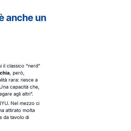
c’è anche un
i il classico “nerd”
chia
, però,
ità rara: riesce a
. Una capacità che,
re agli altri”.
 NYU. Nel mezzo ci
a attirato molta
s da tavolo di