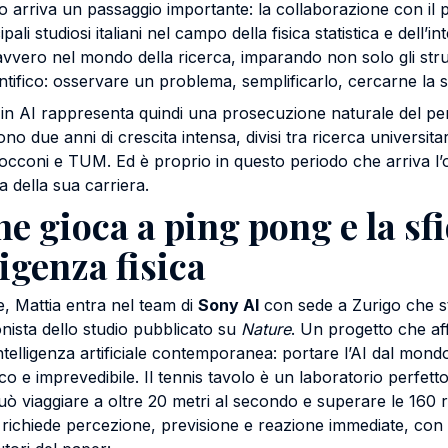
 arriva un passaggio importante: la collaborazione con il
cipali studiosi italiani nel campo della fisica statistica e dell’int
davvero nel mondo della ricerca, imparando non solo gli str
ntifico: osservare un problema, semplificarlo, cercarne la s
 in AI rappresenta quindi una prosecuzione naturale del per
ono due anni di crescita intensa, divisi tra ricerca universit
occoni e TUM. Ed è proprio in questo periodo che arriva l’
a della sua carriera.
he gioca a ping pong e la sf
ligenza fisica
e, Mattia entra nel team di
Sony AI
con sede a Zurigo che s
onista dello studio pubblicato su
Nature
. Un progetto che af
ll’intelligenza artificiale contemporanea: portare l’AI dal mond
co e imprevedibile. Il tennis tavolo è un laboratorio perfett
na può viaggiare a oltre 20 metri al secondo e superare le 160 r
richiede percezione, previsione e reazione immediate, con