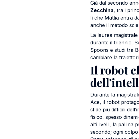
Già dal secondo anno
Zecchina
, tra i prin
lì che Mattia entra 
anche il metodo scie
La laurea magistrale
durante il triennio. S
Spoons e studi tra B
cambiare la traiettori
Il robot c
dell’intel
Durante la magistral
Ace, il robot protag
sfide più difficili de
fisico, spesso dinami
alti livelli, la palli
secondo; ogni colpo 