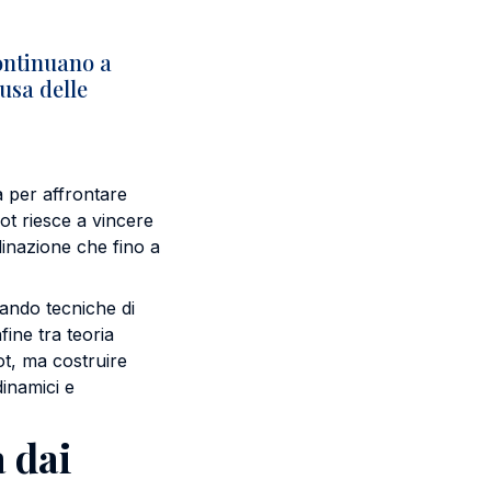
continuano a
usa delle
a per affrontare
obot riesce a vincere
dinazione che fino a
sando tecniche di
ine tra teoria
t, ma costruire
dinamici e
a dai