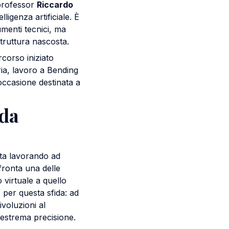
 professor
Riccardo
elligenza artificiale. È
umenti tecnici, ma
truttura nascosta.
corso iniziato
aria, lavoro a Bending
occasione destinata a
ida
ta lavorando ad
fronta una delle
o virtuale a quello
o per questa sfida: ad
ivoluzioni al
 estrema precisione.