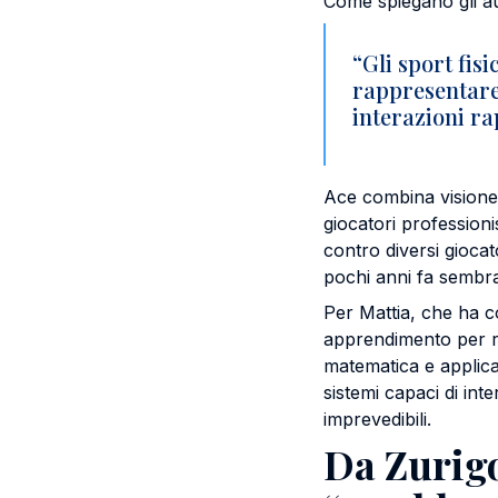
Come spiegano gli au
“Gli sport fisi
rappresentare
interazioni ra
Ace combina visione 
giocatori professionis
contro diversi gioca
pochi anni fa sembrav
Per Mattia, che ha co
apprendimento per rin
matematica e applic
sistemi capaci di int
imprevedibili.
Da Zurigo