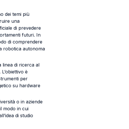
no dei temi più
truire una
iciale di prevedere
rtamenti futuri. In
 modo di comprendere
lla robotica autonoma
linea di ricerca al
 L’obiettivo è
strumenti per
rgetico su hardware
niversità o in aziende
il modo in cui
l’idea di studio