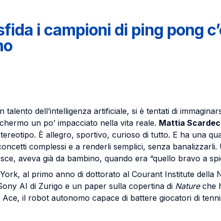
 sfida i campioni di ping pong 
no
alento dell’intelligenza artificiale, si è tentati di immaginars
schermo un po’ impacciato nella vita reale.
Mattia Scardec
tereotipo. È allegro, sportivo, curioso di tutto. E ha una qual
 concetti complessi e a renderli semplici, senza banalizzarli
sce, aveva già da bambino, quando era “quello bravo a spiega
York, al primo anno di dottorato al Courant Institute della
Sony AI di Zurigo e un paper sulla copertina di
Nature
che h
 Ace, il robot autonomo capace di battere giocatori di tenni