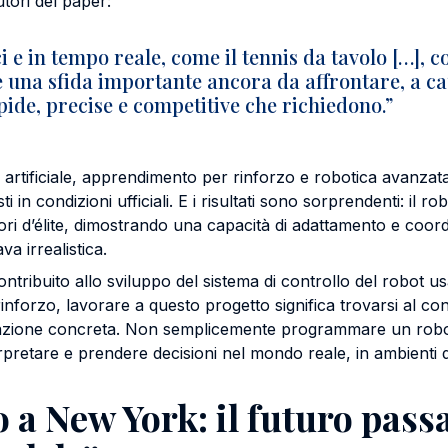
tori del paper:
ci e in tempo reale, come il tennis da tavolo […], 
 una sfida importante ancora da affrontare, a ca
pide, precise e competitive che richiedono.”
artificiale, apprendimento per rinforzo e robotica avanzat
ti in condizioni ufficiali. E i risultati sono sorprendenti: il r
tori d’élite, dimostrando una capacità di adattamento e coor
a irrealistica.
ntribuito allo sviluppo del sistema di controllo del robot u
forzo, lavorare a questo progetto significa trovarsi al conf
azione concreta. Non semplicemente programmare un robo
erpretare e prendere decisioni nel mondo reale, in ambienti 
 a New York: il futuro pass