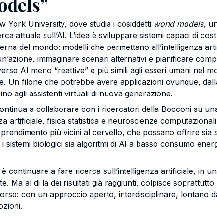
odels”
w York University, dove studia i cosiddetti
world models
, u
erca attuale sull’AI. L’idea è sviluppare sistemi capaci di cos
rna del mondo: modelli che permettano all’intelligenza artif
’azione, immaginare scenari alternativi e pianificare compo
verso AI meno “reattive” e più simili agli esseri umani nel
te. Un filone che potrebbe avere applicazioni ovunque, da
, fino agli assistenti virtuali di nuova generazione.
continua a collaborare con i ricercatori della Bocconi su una 
za artificiale, fisica statistica e neuroscienze computazionali.
pprendimento più vicini al cervello, che possano offrire sia 
 sistemi biologici sia algoritmi di AI a basso consumo ene
, è continuare a fare ricerca sull’intelligenza artificiale, in u
 Ma al di là dei risultati già raggiunti, colpisce soprattutto 
rso: con un approccio aperto, interdisciplinare, lontano dal
zioni.