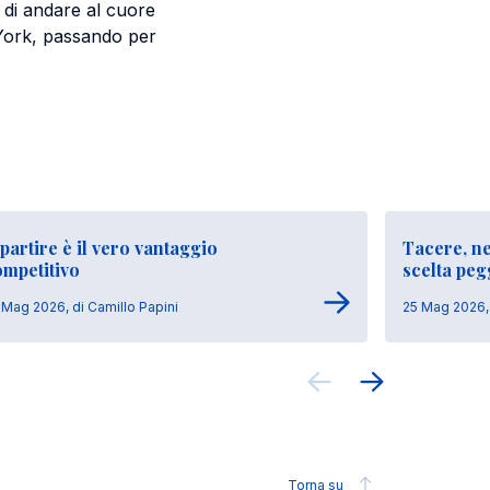
 di andare al cuore
 York, passando per
partire è il vero vantaggio
Tacere, ne
ompetitivo
scelta peg
 Mag 2026, di Camillo Papini
25 Mag 2026, 
Torna su