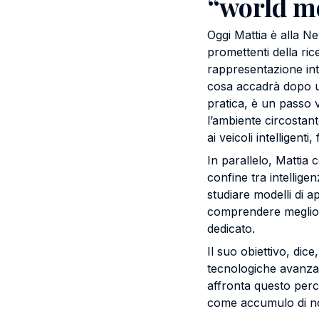
“world m
Oggi Mattia è alla Ne
promettenti della ric
rappresentazione inte
cosa accadrà dopo un
pratica, è un passo 
l’ambiente circostan
ai veicoli intelligenti
In parallelo, Mattia 
confine tra intelligen
studiare modelli di a
comprendere meglio i
dedicato.
Il suo obiettivo, dice
tecnologiche avanzate.
affronta questo perco
come accumulo di no