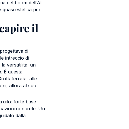
ima del boom dell’AI
e quasi estetica per
apire il
 progettava di
le intreccio di
a versatilità: un
a. È questa
rottaferrata, alle
oni, allora al suo
truito: forte base
licazioni concrete. Un
uidato dalla