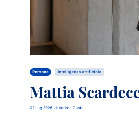
Persone
Intelligenza artificiale
Mattia Scardecc
02 Lug 2026
, di
Andrea Costa