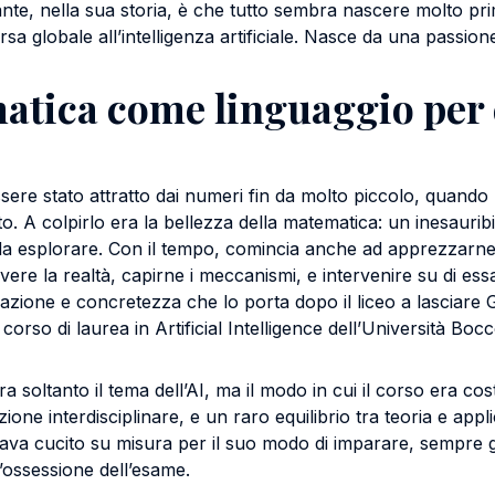
ante, nella sua storia, è che tutto sembra nascere molto pr
rsa globale all’intelligenza artificiale. Nasce da una passion
tica come linguaggio per c
sere stato attratto dai numeri fin da molto piccolo, quando
ito. A colpirlo era la bellezza della matematica: un inesauribi
da esplorare. Con il tempo, comincia anche ad apprezzarne l
vere la realtà, capirne i meccanismi, e intervenire su di ess
zione e concretezza che lo porta dopo il liceo a lasciare G
corso di laurea in Artificial Intelligence dell’Università Bocc
 soltanto il tema dell’AI, ma il modo in cui il corso era cos
one interdisciplinare, e un raro equilibrio tra teoria e app
va cucito su misura per il suo modo di imparare, sempre g
l’ossessione dell’esame.