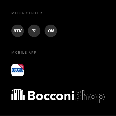
MEDIA CENTER
BTV
TL
ON
MOBILE APP
yoU@B
Bocconi shop