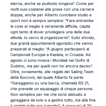
eterna, anche se piuttosto longeva”. Come per
molti suoi coetanei alle prese con una carriera
doppia, anche per Alberto conciliare studio e
sport non è sempre semplice: “Fare entrambe
le cose al meglio è veramente difficile, capita
ogni tanto di dover privilegiare una delle due
attività. Io cerco di organizzarmi”. Sullo sfondo,
due grandi appuntamenti agonistici che vanno
preparati al meglio: “A giugno parteciperò ai
Campionati Europei a Kastela, in Croazia. Ad
agosto ci sono invece i Mondiali nel Golfo di
Dublino, ma per quelli non ho ancora deciso”.
Oltre, ovviamente, alle regate del Sailing Team
della Bocconi, del quale Alberto fa parte:
“Gareggiamo su una barca, chiamata RS 21,
che prevede un equipaggio di cinque persone.
Non semplice per me che sono abituato a
gareggiare da solo e a gestire tutto, ma alla fine
è andato tutto per il meglio”. A poco più di 20