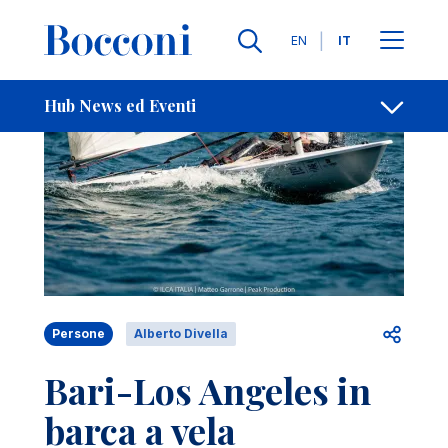
Salta al contenuto principale
Contatti
Briciole di pane
Lingue
EN
IT
Hub News ed Eventi
Apri per
Persone
Alberto Divella
Bari-Los Angeles in
barca a vela