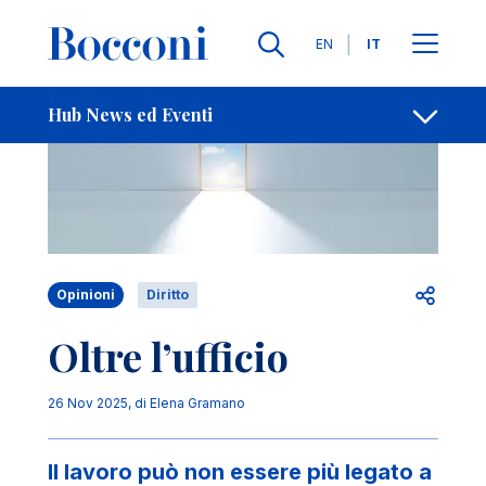
Salta al contenuto principale
Contatti
Briciole di pane
Lingue
EN
IT
Hub News ed Eventi
Apri per
Opinioni
Diritto
Oltre l’ufficio
26 Nov 2025
, di
Elena Gramano
Il lavoro può non essere più legato a