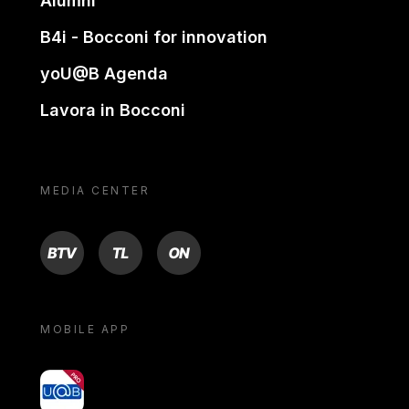
Alumni
B4i - Bocconi for innovation
yoU@B Agenda
Lavora in Bocconi
MEDIA CENTER
BTV
TL
ON
MOBILE APP
yoU@B