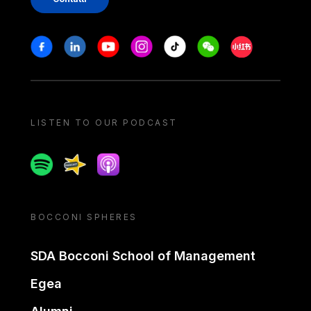
Stay in touch
Facebook
Linkedin
Youtube
Instagram
Tiktok
Weechat
Xiaohongshu/
LISTEN TO OUR PODCAST
Spotify
Spreaker
Apple podcast
BOCCONI SPHERES
SDA Bocconi School of Management
Egea