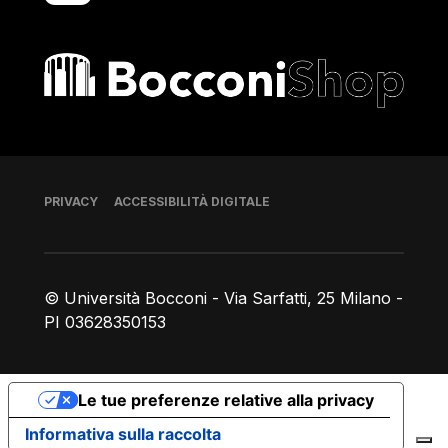
Bocconi shop
Piè di pagina
PRIVACY
ACCESSIBILITÀ DIGITALE
© Università Bocconi - Via Sarfatti, 25 Milano -
PI 03628350153
Le tue preferenze relative alla privacy
Informativa sulla raccolta