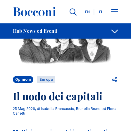
Salta al contenuto principale
Contatti
Briciole di pane
Lingue
EN
IT
Hub News ed Eventi
Apri per
Opinioni
Europa
Il nodo dei capitali
25 Mag 2026
, di
Isabella Brancaccio, Brunella Bruno ed Elena
Carletti