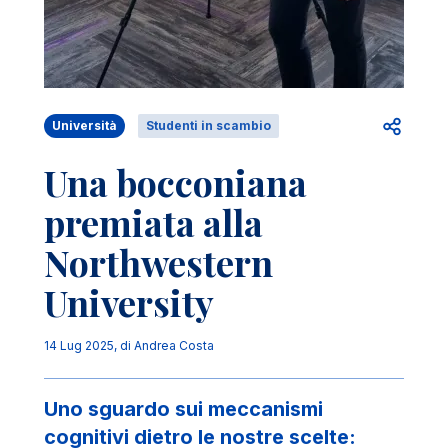
Apri per
Università
Studenti in scambio
Una bocconiana
premiata alla
Northwestern
University
14 Lug 2025
, di
Andrea Costa
Uno sguardo sui meccanismi
cognitivi dietro le nostre scelte: