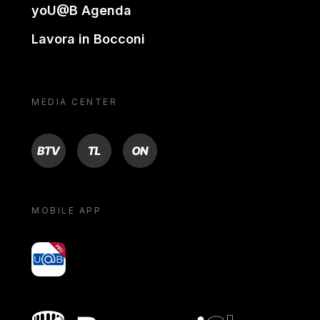
yoU@B Agenda
Lavora in Bocconi
MEDIA CENTER
BTV
TL
ON
MOBILE APP
yoU@B
Bocconi shop