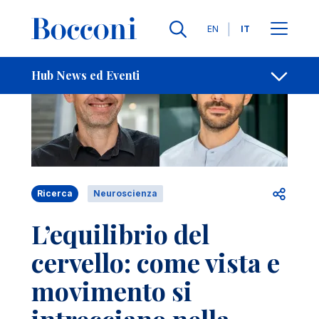
Salta al contenuto principale
Contatti
Briciole di pane
Lingue
EN
IT
Hub News ed Eventi
Apri per
Ricerca
Neuroscienza
L’equilibrio del
cervello: come vista e
movimento si