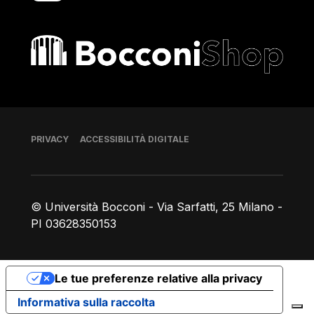
Bocconi shop
Piè di pagina
PRIVACY
ACCESSIBILITÀ DIGITALE
© Università Bocconi - Via Sarfatti, 25 Milano -
PI 03628350153
Le tue preferenze relative alla privacy
Informativa sulla raccolta