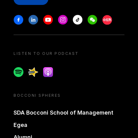
Stay in touch
Facebook
Linkedin
Youtube
Instagram
Tiktok
Weechat
Xiaohongshu/
LISTEN TO OUR PODCAST
Spotify
Spreaker
Apple podcast
BOCCONI SPHERES
SDA Bocconi School of Management
Egea
Alumni