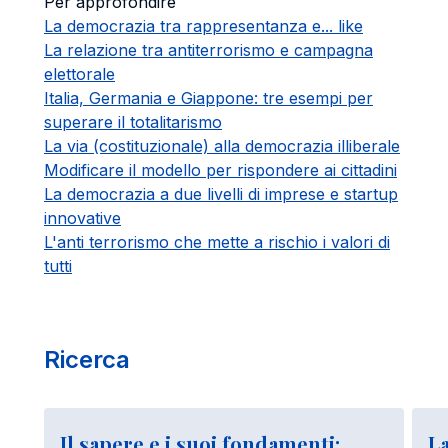
Per approfondire
La democrazia tra rappresentanza e... like
La relazione tra antiterrorismo e campagna
elettorale
Italia, Germania e Giappone: tre esempi per
superare il totalitarismo
La via (costituzionale) alla democrazia illiberale
Modificare il modello per rispondere ai cittadini
La democrazia a due livelli di imprese e startup
innovative
L'anti terrorismo che mette a rischio i valori di
tutti
Ricerca
Il sapere e i suoi fondamenti:
La