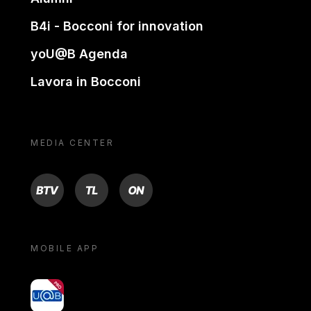
B4i - Bocconi for innovation
yoU@B Agenda
Lavora in Bocconi
MEDIA CENTER
BTV
TL
ON
MOBILE APP
yoU@B