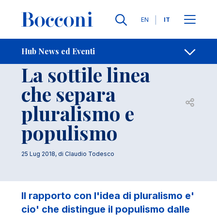
Salta al contenuto principale
Contatti
Briciole di pane
Lingue
EN
IT
Hub News ed Eventi
Ricerca
Scienze Politiche
La sottile linea
che separa
Apri per
pluralismo e
populismo
25 Lug 2018
, di
Claudio Todesco
Il rapporto con l'idea di pluralismo e'
cio' che distingue il populismo dalle