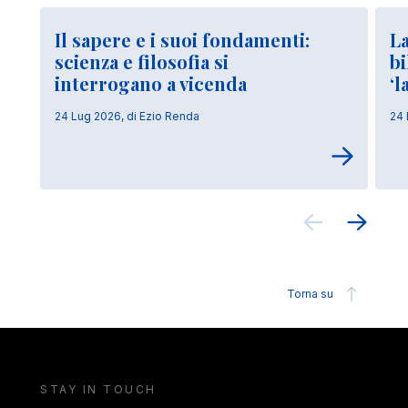
Il sapere e i suoi fondamenti:
La
scienza e filosofia si
bi
interrogano a vicenda
‘l
24 Lug 2026, di Ezio Renda
24 
Torna su
STAY IN TOUCH