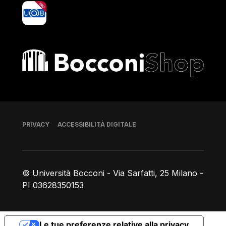
yoU@B
Bocconi shop
Piè di pagina
PRIVACY
ACCESSIBILITÀ DIGITALE
© Università Bocconi - Via Sarfatti, 25 Milano -
PI 03628350153
Le tue preferenze relative alla privacy