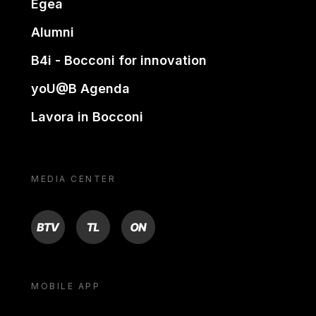
Egea
Alumni
B4i - Bocconi for innovation
yoU@B Agenda
Lavora in Bocconi
MEDIA CENTER
BTV
TL
ON
MOBILE APP