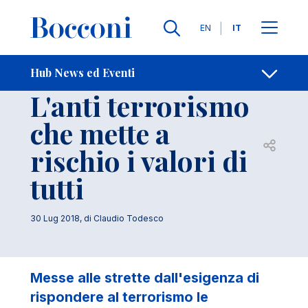
Salta al contenuto principale
Contatti
Briciole di pane
Lingue
EN
IT
Hub News ed Eventi
Ricerca
Diritto
L'anti terrorismo
che mette a
Apri per
rischio i valori di
tutti
30 Lug 2018
, di
Claudio Todesco
Messe alle strette dall'esigenza di
rispondere al terrorismo le