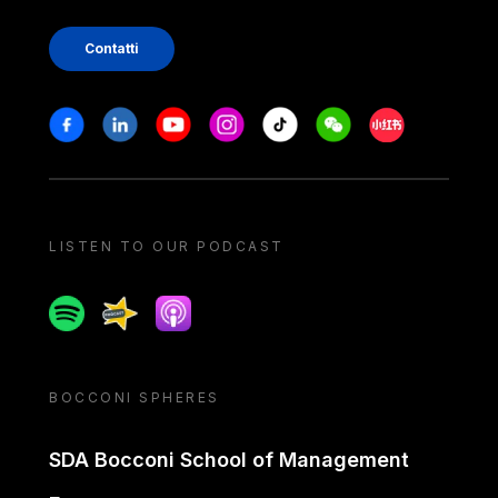
Contatti
Stay in touch
Facebook
Linkedin
Youtube
Instagram
Tiktok
Weechat
Xiaohongshu/
LISTEN TO OUR PODCAST
Spotify
Spreaker
Apple podcast
BOCCONI SPHERES
SDA Bocconi School of Management