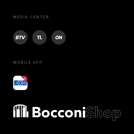
MEDIA CENTER
BTV
TL
ON
MOBILE APP
yoU@B
Bocconi shop