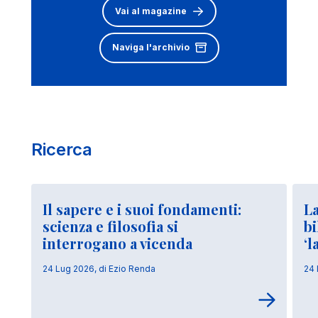
Vai al magazine
Naviga l'archivio
Ricerca
Il sapere e i suoi fondamenti:
La
scienza e filosofia si
bi
interrogano a vicenda
‘l
24 Lug 2026, di Ezio Renda
24 