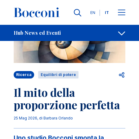
Salta al contenuto principale
Contatti
Briciole di pane
Lingue
EN
IT
Hub News ed Eventi
Apri per
Ricerca
Equilibri di potere
Il mito della
proporzione perfetta
25 Mag 2026
, di
Barbara Orlando
Uno studio Bocconi smonta la